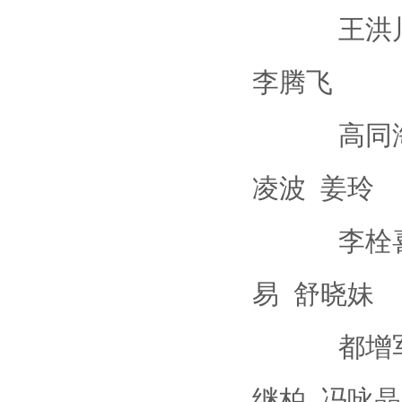
王洪川 陈
李腾飞
高同海 朱
凌波 姜玲
李栓喜 王
易 舒晓妹
都增军 蒋
继柏 冯咏晶