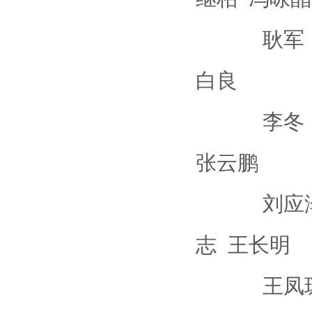
耿军 李国
白良
李冬 欧强
张云鹏
刘应泽 李
志 王长明
王凤琼 张