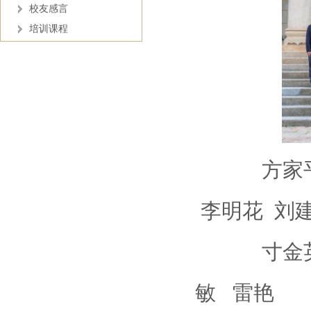
校友感言
培训课程
方家平 李
李明花 刘
寸金英 蔡
敏 雷艳