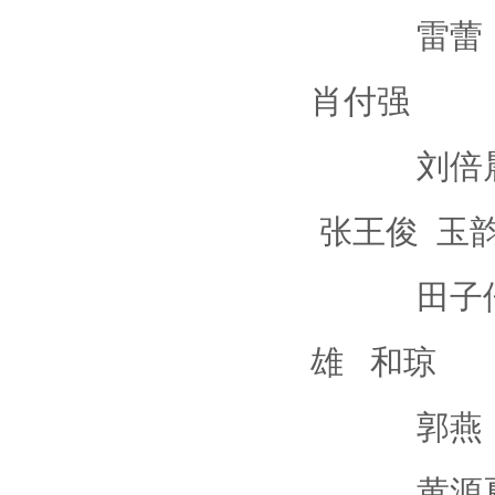
雷蕾 陈洁
肖付强
刘倍晨 解
张王俊 玉
田子仟 吕
雄 和琼
郭燕 马奎
黄源夏丝