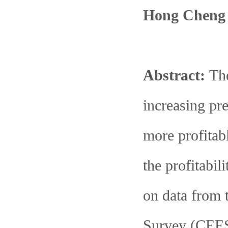
Hong Cheng
Abstract:
The
increasing pr
more profitabl
the profitabi
on data from
Survey (CEES 