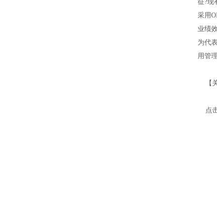
征?现
采用
业绩
为代表
用管
【关
点